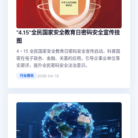
“4.15”全民国家安全教育日密码安全宣传挂
图
4・15 全民国家安全教育日密码安全宣传启动，科普国
密在电子政务、金融、关基的应用，引导企事业单位落
实密评，提升全民密码安全法治意识。
行业资讯
2026-04-15